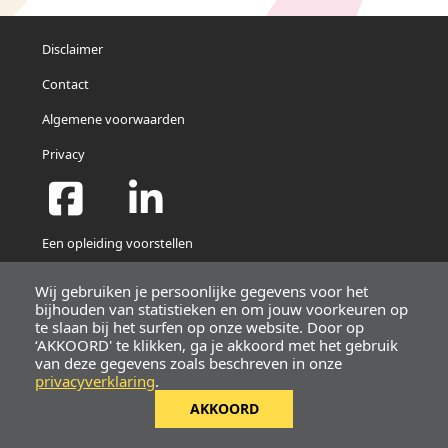
Disclaimer
Contact
Algemene voorwaarden
Privacy
Een opleiding voorstellen
Newsletters
Wij gebruiken je persoonlijke gegevens voor het
bijhouden van statistieken en om jouw voorkeuren op
Profiel
te slaan bij het surfen op onze website. Door op
Belgian Travel Academy
‘AKKOORD' te klikken, ga je akkoord met het gebruik
Traverse d’Esope 6
van deze gegevens zoals beschreven in onze
1348, Louvain-La-Neuve
privacyverklaring
.
+32 474 83 55 31
AKKOORD