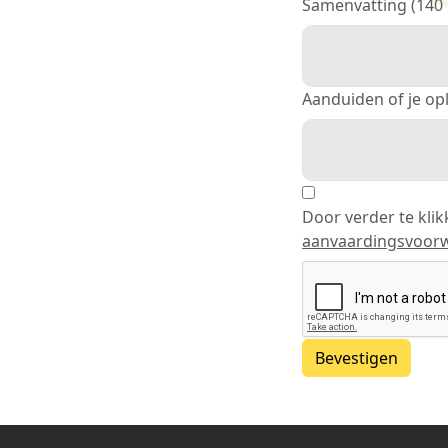
Samenvatting (140 
Aanduiden of je op
Door verder te kli
aanvaardingsvoorw
Bevestigen