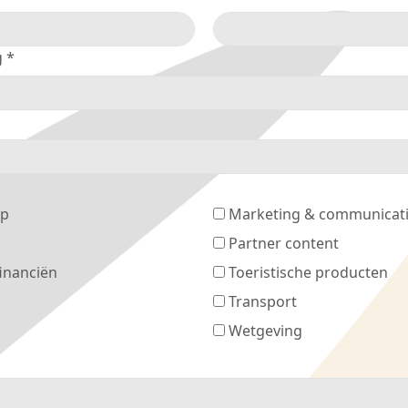
g *
op
Marketing & communicat
Partner content
inanciën
Toeristische producten
Transport
Wetgeving