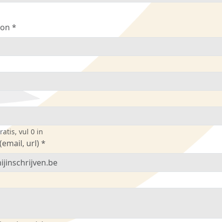
oon *
atis, vul 0 in
(email, url) *