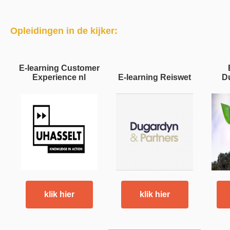
Opleidingen in de kijker:
E-learning Customer
Experience nl
E-learning Reiswet
D
klik hier
klik hier