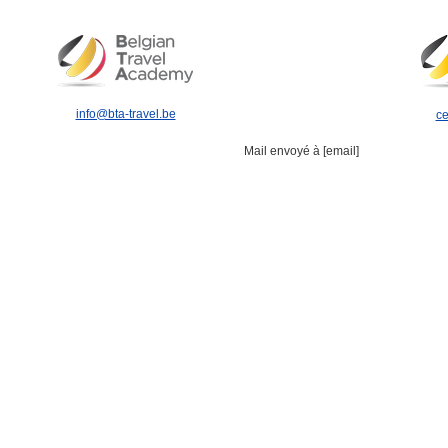
info@bta-travel.be
ce
Mail envoyé à [email]