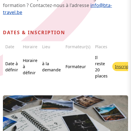
formation ? Contactez-nous à l'adresse
info@bta-
travel.be
DATES & INSCRIPTION
Date
Horaire
Lieu
Formateur(s)
Places
Il
Horaire
Date à
à la
reste
à
Formateur
Inscript
définir
demande
20
définir
places